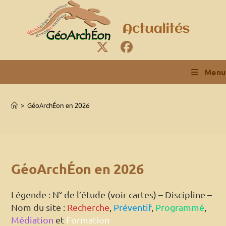
Skip
to
content
Menu
>
GéoArchÉon en 2026
GéoArchÉon en 2026
Légende : N° de l’étude (voir cartes) – Discipline –
Nom du site :
Recherche
,
Préventif
,
Programmé
,
Médiation
et
Formation