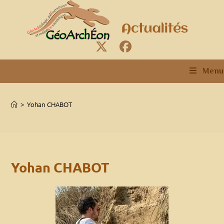
Skip
to
content
Menu
>
Yohan CHABOT
Yohan CHABOT