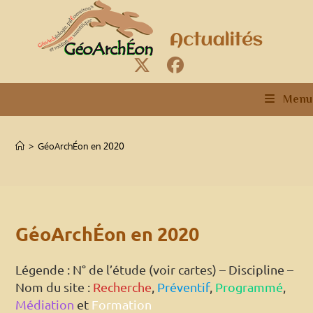
Skip
to
content
Menu
>
GéoArchÉon en 2020
GéoArchÉon en 2020
Légende : N° de l’étude (voir cartes) – Discipline –
Nom du site :
Recherche
,
Préventif
,
Programmé
,
Médiation
et
Formation