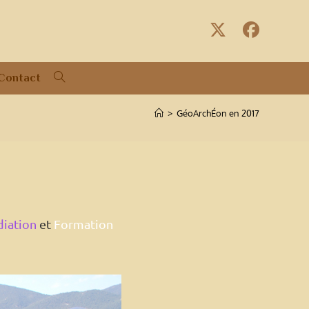
Contact
Toggle
website
>
GéoArchÉon en 2017
search
iation
et
Formation