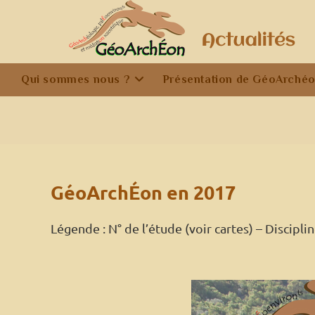
Skip
to
content
Qui sommes nous ?
Présentation de GéoArché
GéoArchÉon en 2017
Légende : N° de l’étude (voir cartes) – Discipli