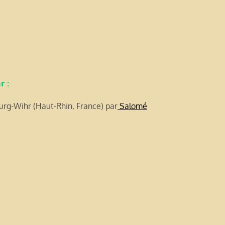
hr
:
urg-Wihr (Haut-Rhin, France) par
Salomé