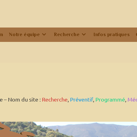
on
Notre équipe
Recherche
Infos pratiques
ne – Nom du site :
Recherche
,
Préventif
,
Programmé
,
Méd